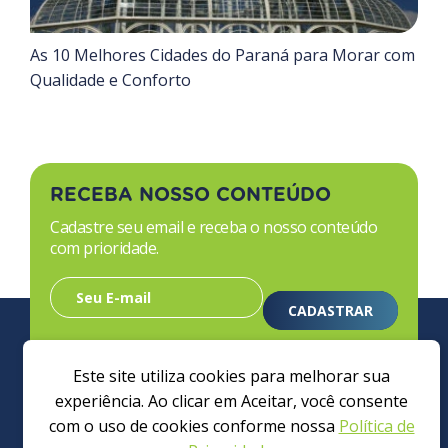
As 10 Melhores Cidades do Paraná para Morar com
Qualidade e Conforto
RECEBA NOSSO CONTEÚDO
Cadastre seu email e receba o nosso conteúdo
com prioridade.
CADASTRAR
Declaro que li e concordo com a
Política de
Privacidade
e autorizo o uso dos meus dados pela
Este site utiliza cookies para melhorar sua
Avalyst.
experiência. Ao clicar em Aceitar, você consente
com o uso de cookies conforme nossa
Política de