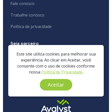
Fale conosco
Trabalhe conosco
Política de privacidade
Seja parceiro
Este site utiliza cookies para melhorar sua
Cadastre-se gratuitamente para receber o contato
experiência. Ao clicar em Aceitar, você
de um dos nossos especialistas.
consente com o uso de cookies conforme
nossa
Política de Privacidade
.
CADASTRE-SE
Aceitar