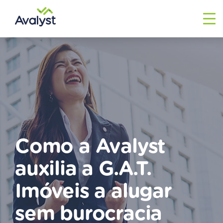
ENTRAR
Como a Avalyst
auxilia a G.A.T.
Imóveis a alugar
sem burocracia