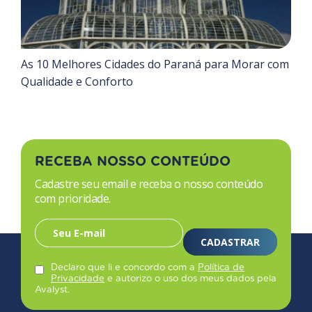
As 10 Melhores Cidades do Paraná para Morar com
Qualidade e Conforto
RECEBA NOSSO CONTEÚDO
Cadastre seu email e receba o nosso conteúdo
com prioridade.
CADASTRAR
Declaro que li e concordo com a
Política de
Privacidade
e autorizo o uso dos meus dados pela
Avalyst.