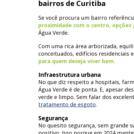
bairros de Curitiba
Se você procura um bairro referênci
proximidade com o centro, opções 
Água Verde.
Com uma rica área arborizada, equil
conceituados, edifícios residenciais 
para quem deseja viver bem.
Infraestrutura urbana
No que diz respeito a hospitais, fa
Água Verde é de ponta. E, apesar de
verde e limpo. Sem falar dos excelent
tratamento de esgoto
.
Segurança
No quesito segurança, sem grande s
positivo. Isso porque em 2024 mante