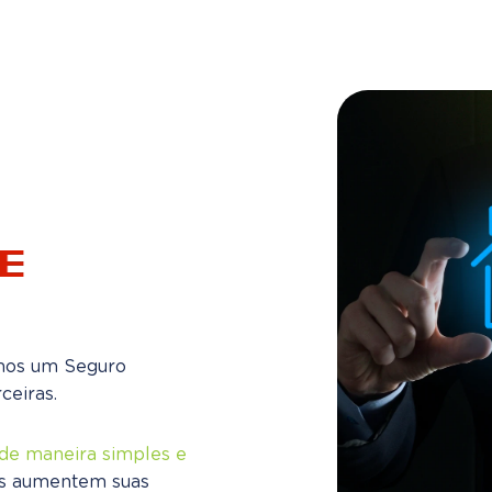
mos um Seguro
ceiras.
de maneira simples e
ras aumentem suas