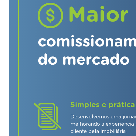
Maior
comissiona
do mercado
Simples e prática
Desenvolvemos uma jornada
melhorando a experiência 
cliente pela imobiliária.